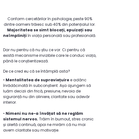
Conform cercetărilor în psihologie, peste 90%
dintre oameni trăiesc sub 40% din potențialul lor.
Majoritatea se simt blocați, epuizați sau
neîmpliniți
în viața personală sau profesională.
Dar nu pentru că nu știu ce vor. Ci pentru că
există mecanisme invizibile care le conduc viața,
până le conștientizează.
De ce cred eu că se întâmplă asta?
•
Mentalitatea de supraviețuire
e adânc
înrădăcinată în subconștient. Așa ajungem să
luăm decizii din frică, presiune, nevoia de
siguranță nu din aliniere, claritate sau adevăr
interior.
•
Nimeni nu ne-a învățat să ne reglăm
sistemul nervos.
Trăim în burnout, stres cronic
și alertă continuă, apoi ne mirăm că nu mai
avem claritate sau motivație.