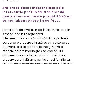
Am creat acest masterclass ca o
intervenție profundă, dar blândă
pentru femeia care e pregătită să nu
se mai abandoneze în ce face.
Femei care au investit în ele, în expertiza lor, dar
simt că încă le lipsește ceva.
O femeie care s-au săturat să tot tragă de ea,
care vrea o afacere aliniată cu cine este ea cu
adevărat, o afacere care te energizează, o
afacere care te împlinește și te lăsa să FIi. O
afacere care scoate ce-i mai bun din tine, o
afacere care îți dă timp pentru tine și familia ta.​
Nu vom vorbi doar despre mindset sau „gândire
pozitivă”. Vom lucra direct cu ce te blochează
din interior: sistemul nervos, rușinea care te face
să ceri mai puțin, frica de a fi văzută, vocea care
îți spune că trebuie să muncești mai mult ca să
meriți.
Pentru că ce te-a adus până aici
nu te va
duce mai departe.