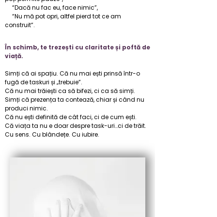
“Dacă nu fac eu, face nimic”,
“Nu mă pot opri, altfel pierd tot ce am
construit”.​​​
​​​În schimb, te trezești cu claritate și poftă de
viață.​
Simți că ai spațiu. Că nu mai ești prinsă într-o
fugă de taskuri și „trebuie”.
Că nu mai trăiești ca să bifezi, ci ca să simți.
Simți că prezența ta contează, chiar și când nu
produci nimic.
Că nu ești definită de cât faci, ci de cum ești.
Că viața ta nu e doar despre task-uri…ci de trăit.
Cu sens. Cu blândețe. Cu iubire.