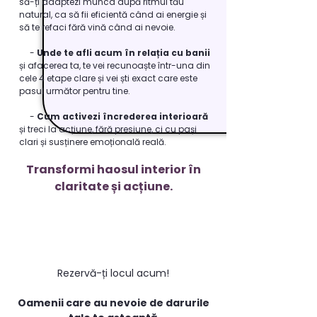
să-ți adaptezi munca după ritmul tău
natural, ca să fii eficientă când ai energie și
să te refaci fără vină când ai nevoie.​
-
Unde te afli acum în relația cu banii
și afacerea ta, te vei recunoaște într-una din
cele 4 etape clare și vei ști exact care este
pasul următor pentru tine.
-
Cum activezi încrederea interioară
și treci la acțiune, fără presiune, ci cu pași
clari și susținere emoțională reală.
Transformi haosul interior în
claritate și acțiune.
Rezervă-ți locul acum!
Oamenii care au nevoie de darurile