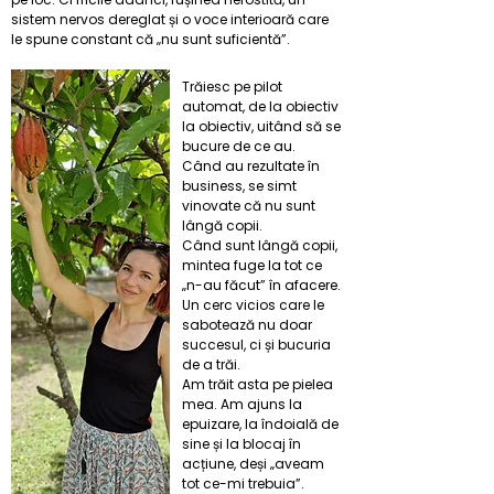
sistem nervos dereglat și o voce interioară care
le spune constant că „nu sunt suficientă”.
Trăiesc pe pilot
automat, de la obiectiv
la obiectiv, uitând să se
bucure de ce au.
Când au rezultate în
business, se simt
vinovate că nu sunt
lângă copii.
Când sunt lângă copii,
mintea fuge la tot ce
„n-au făcut” în afacere.
Un cerc vicios care le
sabotează nu doar
succesul, ci și bucuria
de a trăi.
Am trăit asta pe pielea
mea. Am ajuns la
epuizare, la îndoială de
sine și la blocaj în
acțiune, deși „aveam
tot ce-mi trebuia”.​​