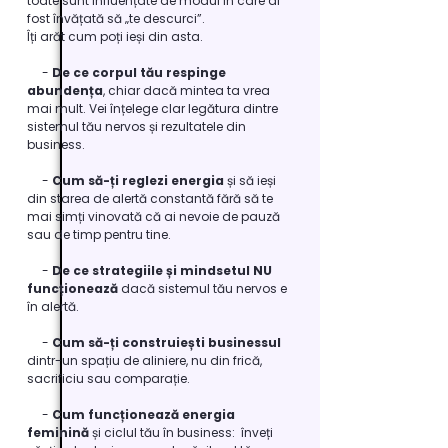
toate sunt influențate de modul în care ai
fost învățată să „te descurci”.
Îți arăt cum poți ieși din asta.​
-
De ce corpul tău respinge
abundența
, chiar dacă mintea ta vrea
mai mult. Vei înțelege clar legătura dintre
sistemul tău nervos și rezultatele din
business.
-
Cum să-ți reglezi energia
și să ieși
din starea de alertă constantă fără să te
mai simți vinovată că ai nevoie de pauză
sau de timp pentru tine.
-
De ce strategiile și mindsetul NU
funcționează
dacă sistemul tău nervos e
în alertă.
-
Cum să-ți construiești businessul
dintr-un spațiu de aliniere, nu din frică,
sacrificiu sau comparație.
-
Cum funcționează energia
feminină
și ciclul tău în business: înveți