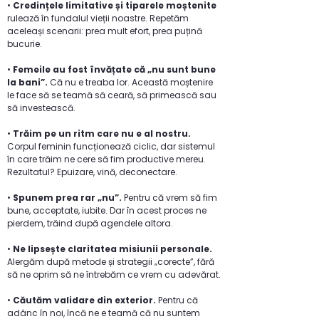
•
Credințele limitative și tiparele moștenite
rulează în fundalul vieții noastre. Repetăm
aceleași scenarii: prea mult efort, prea puțină
bucurie.
•
Femeile au fost învățate că „nu sunt bune
la bani”.
Că nu e treaba lor. Această moștenire
le face să se teamă să ceară, să primească sau
să investească.
•
Trăim pe un ritm care nu e al nostru.
Corpul feminin funcționează ciclic, dar sistemul
în care trăim ne cere să fim productive mereu.
Rezultatul? Epuizare, vină, deconectare.
•
Spunem prea rar „nu”.
Pentru că vrem să fim
bune, acceptate, iubite. Dar în acest proces ne
pierdem, trăind după agendele altora.
•
Ne lipsește claritatea misiunii personale.
Alergăm după metode și strategii „corecte”, fără
să ne oprim să ne întrebăm ce vrem cu adevărat.
•
Căutăm validare din exterior.
Pentru că
adânc în noi, încă ne e teamă că nu suntem