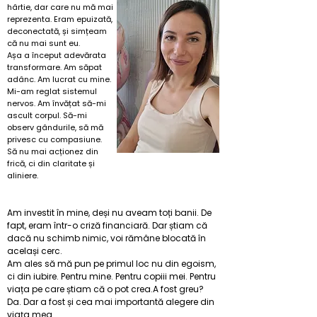
hârtie, dar care nu mă mai
reprezenta. Eram epuizată,
deconectată, și simțeam
că nu mai sunt eu.
Așa a început adevărata
transformare. Am săpat
adânc. Am lucrat cu mine.
Mi-am reglat sistemul
nervos. Am învățat să-mi
ascult corpul. Să-mi
observ gândurile, să mă
privesc cu compasiune.
Să nu mai acționez din
frică, ci din claritate și
aliniere.​
Am investit în mine, deși nu aveam toți banii. De
fapt, eram într-o criză financiară. Dar știam că
dacă nu schimb nimic, voi rămâne blocată în
același cerc.​
​Am ales să mă pun pe primul loc nu din egoism,
ci din iubire. Pentru mine. Pentru copiii mei. Pentru
viața pe care știam că o pot crea.A fost greu?
Da. Dar a fost și cea mai importantă alegere din
viața mea.