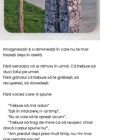
​Imaginează-ți o dimineață în care nu te mai
trezești deja în alertă.
Fără senzația că ai rămas în urmă. Că trebuie să
duci totul pe umeri.
Fără gândul că trebuie să te grăbești, să
recuperezi, să dovedești.
Fără vocea care-ți spune:
“Trebuie să mă adun”
“Ești în intarziere, n-ai timp”,
“Nu ai voie să te oprești acum”,
“Trebuie să trag de mine ca să reușesc chiar
dacă corpul spune nu!”,
“Am pierdut deja prea mult timp, nu-mi mai
poți permite pauze”,