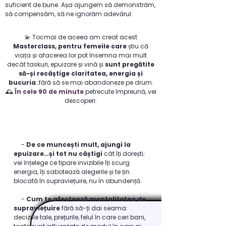
suficient de bune. Așa ajungem să demonstrăm,
să compensăm, să ne ignorăm adevărul.
💫 Tocmai de aceea am creat acest
Masterclass, pentru femeile care
știu că
viața și afacerea lor pot însemna mai mult
decât taskuri, epuizare și vină și
sunt pregătite
să-și recâștige claritatea, energia și
bucuria
…fără să se mai abandoneze pe drum.
🕰️
În cele 90 de minute
petrecute împreună, vei
descoperi:​
-
De ce muncești mult, ajungi la
epuizare…și tot nu câștigi
cât îți dorești;
vei înțelege ce tipare invizibile îți scurg
energia, îți sabotează alegerile și te țin
blocată în supraviețuire, nu în abundență.
-
Cum te afectează mentalitatea de
supraviețuire
fără să-ți dai seama:
deciziile tale, prețurile, felul în care ceri bani,