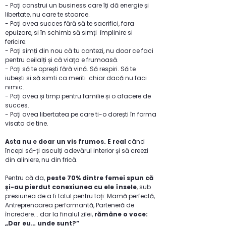
- Poți construi un business care îți dă energie și
libertate,
nu care te stoarce.
- Poți avea succes fără să te sacrifici, fara
epuizare, si în schimb să simți împlinire si
fericire.
- Poți simți din nou că tu contezi, nu doar ce faci
pentru ceilalți și că viața e frumoasă.
- Poți să te oprești fără vină. Să respiri. Să te
iubești si să simti ca meriti chiar dacă nu faci
nimic.
- Poți avea și timp pentru familie și o afacere de
succes.
- Poți avea libertatea pe care ti-o dorești în forma
visata de tine.
Asta nu e doar un vis frumos.
E real
când
începi să-ți asculți adevărul interior și să creezi
din aliniere, nu din frică.
Pentru că da,
peste 70% dintre femei spun că
și-au pierdut conexiunea cu ele însele
,
sub
presiunea de a fi totul pentru toți:
Mamă perfectă,
Antreprenoarea performantă, Parteneră de
încredere... dar la finalul zilei,
rămâne o voce:
„Dar eu… unde sunt?”