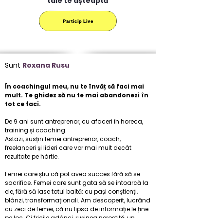
tale te așteaptă
Particip Live
Sunt
Roxana Rusu
În coachingul meu, nu te învăț să faci mai
mult. Te ghidez să nu te mai abandonezi în
tot ce faci.
De 9 ani sunt antreprenor, cu afaceri în horeca,
training și coaching.
Astazi, susțin femei antreprenor, coach,
freelanceri și lideri care vor mai mult decât
rezultate pe hârtie.
Femei care știu că pot avea succes fără să se
sacrifice. Femei care sunt gata să se întoarcă la
ele, fără să lase totul baltă: cu pași conștienți,
blânzi, transformaționali.
Am descoperit, lucrând
cu zeci de femei, că nu lipsa de informație le ține
pe loc.
Ci fricile adânci, rușinea nerostită, un