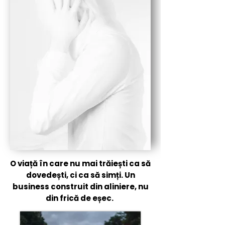
O viață în care nu mai trăiești ca să
dovedești, ci ca să simți.​ Un
business construit din aliniere, nu
din frică de eșec.