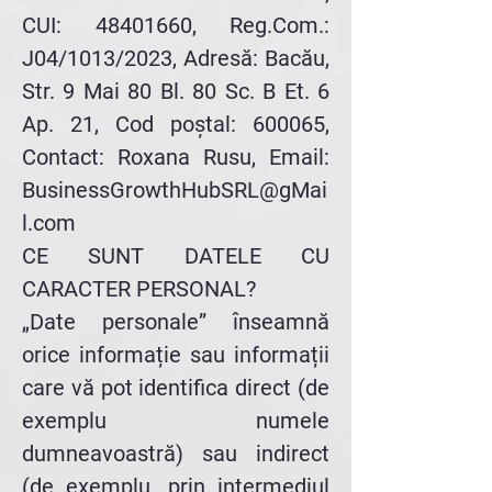
CUI:
48401660
, Reg.Com.:
J04/1013/2023, Adresă: Bacău,
Str. 9 Mai 80 Bl. 80 Sc. B Et. 6
Ap. 21, Cod poștal: 600065,
Contact: Roxana Rusu, Email:
BusinessGrowthHubSRL@gMai
l.com
CE SUNT DATELE CU
CARACTER PERSONAL?
„Date personale” înseamnă
orice informație sau informații
care vă pot identifica direct (de
exemplu numele
dumneavoastră) sau indirect
(de exemplu, prin intermediul