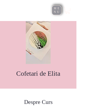
Roxana Rusu
ME
NU
Cofetari de Elita
Despre Curs